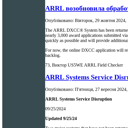
ARRL возобновила обрабо
Опубліковано: Вівторок, 29 жовтня 2024, 
The ARRL DXCC® System has been returned to 
nearly 3,000 award applications submitted v
quickly as possible and will provide additiona
For now, the online DXCC application will re
backlog.
73, Виктор US5WE ARRL Field Checker
ARRL Systems Service Dis
Опубліковано: П'ятниця, 27 вересня 2024,
ARRL Systems Service Disruption
09/25/
2024
Updated 9/25/24