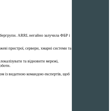
ібергрупи. ARRL негайно залучила ФБР і
ві пристрої, сервери, хмарні системи та
окалізувати та відновити мережі,
оботи.
зом із видатною командою експертів, щоб