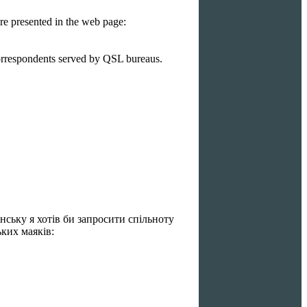
re presented in the web page:
rrespondents served by QSL bureaus.
нську я хотів би запросити спільноту
ьких маяків: