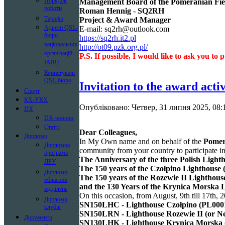
Порядок
Management Board of the Pomeranian Fiel
роботи
Roman Hennig - SQ2RH
Тарифи
Project & Award Manager
Адреси QSL-
E-mail:
sq2rh@outlook.com
бюро
https://sq2rh.it2.pl
національних
http://ot09.pzk.org.pl/
організацій
P.S. If possible, I would like to ask you to
IARU
Користувачі
QSL-бюро
Invitation to the award acti
Спорт
КХ-УКХ
Опубліковано: Четвер, 31 липня 2025, 08:
DX
DX-новини
Статті
Dear Colleagues,
Дипломи
In My Own name and on behalf of the
Pomer
Дипломна
community from your country to participate in
програма
The Anniversary of the three Polish Light
ЛРУ
The 150 years of the Czołpino Lighthouse 
Дипломи
The 150 years of the Rozewie II Lighthous
обласних
and the 130 Years of the Krynica Morska L
відділень
On this occasion, from August, 9th till 17th,
2
Дипломи
SN150LHC - Lighthouse Czołpino (PL000
клубів
SN150LRN - Lighthouse Rozewie II (or N
Документи
SN130LHK - Lighthouse Krynica Morska 