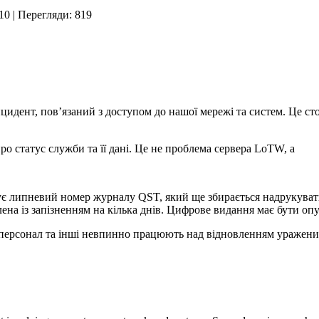
10
| Перегляди: 819
идент, пов’язаний з доступом до нашої мережі та систем. Це сто
о статус служби та її дані. Це не проблема сервера LoTW, а
є липневий номер журналу QST, який ще збирається надрукувати
ена із запізненням на кілька днів. Цифрове видання має бути оп
 персонал та інші невпинно працюють над відновленням уражени