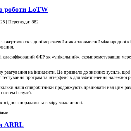
но роботи LoTW
:25
| Перегляди: 882
ла жертвою складної мережевої атаки зловмисної міжнародної к
ування.
 класифікований ФБР як «унікальний», скомпрометувавши мереже
реагування на інциденти. Це призвело до значних зусиль, щоб л
 тестування програм та інтерфейсів для забезпечення належної р
оскільки наші співробітники продовжують працювати над цим ра
систем і служб.
згідно з порадами та в міру можливості.
іями.
ем ARRL