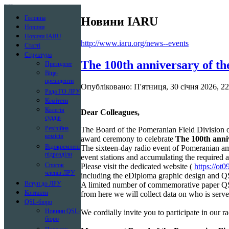
Лига радиолюбителей Украины
Головна
Новини IARU
Новини
Новини IARU
http://www.iaru.org/news--events
Статті
Структура
The 100th anniversary of th
Президент
Віце-
президенти
Опубліковано: П'ятниця, 30 січня 2026, 22
Рада ГО ЛРУ
Комітети
Колегія
Dear Colleagues,
суддів
Ревізійна
The Board of the Pomeranian Field Division of
комісія
award ceremony to celebrate
The 100th anni
Відокремлені
The sixteen-day radio event of Pomeranian ama
підрозділи
event stations and accumulating the required
Список
Please visit the dedicated website (
https://ot
членів ЛРУ
including the eDiploma graphic design and Q
Вступ до ЛРУ
A limited number of commemorative paper QSL
Контакти
from here we will collect data on who is serv
QSL-бюро
Новини QSL-
We cordially invite you to participate in our 
бюро