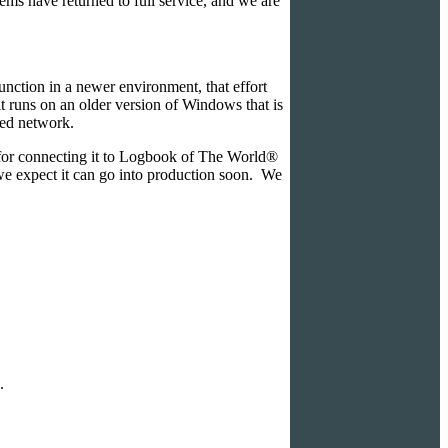
ms have returned to full service, and we are
ction in a newer environment, that effort
it runs on an older version of Windows that is
sed network.
d for connecting it to Logbook of The World®
we expect it can go into production soon. We
.