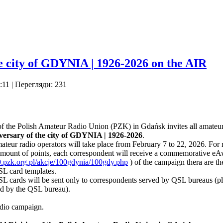
e city of GDYNIA | 1926-2026 on the AIR
:11
| Перегляди: 231
 the Polish Amateur Radio Union (PZK) in Gdańsk invites all amateur ra
versary of the city of GDYNIA |
1926-2026
.
teur radio operators will take place from February 7 to 22,
2026
. For 
 amount of points, each correspondent will receive a commemorative e
09.pzk.org.pl/akcje/100gdynia/100gdy.php
) of the campaign thera are th
SL card templates.
 cards will be sent only to correspondents served by QSL bureaus (pl
ed by the QSL bureau).
radio campaign.