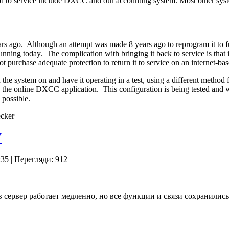
d to service include DXCC and our accounting system. Most other syste
ago. Although an attempt was made 8 years ago to reprogram it to fun
nning today. The complication with bringing it back to service is that 
 purchase adequate protection to return it to service on an internet-ba
the system on and have it operating in a test, using a different metho
 the online DXCC application. This configuration is being tested and 
 possible.
cker
W
:35
| Перегляди: 912
 сервер работает медленно, но все функции и связи сохранились