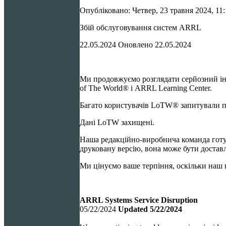
Опубліковано: Четвер, 23 травня 2024, 11:
Збій обслуговування систем ARRL
22.05.
2024
Оновлено 22.05.
2024
Ми продовжуємо розглядати серйозний інц
of The World® і ARRL Learning Center.
Багато користувачів LoTW® запитували пр
Дані LoTW захищені.
Наша редакційно-виробнича команда готу
друковану версію, вона може бути доставл
Ми цінуємо ваше терпіння, оскільки наш
ARRL Systems Service Disruption
05/22/
2024
Updated 5/22/
2024