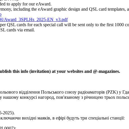
ded to apply for our eAward.
remony, including the eAward graphic design and QSL card templates, a
p
025LH/Award_3SPLHs_2025-EN_v3.pdf
 QSL cards for each special call will be sent only to the first
1000
co
SL cards via email.
 publish this info (invitation) at your websites and @-magazines.
 польового відділення Польського союзу радіоаматорів (PZK) у Гда
ь у нашому конкурсі нагород, пов'язаному з річницею трьох польс
5-2025).
включаючи вихідні маяків, в ефірі будуть три спеціальні станції:
PL0007);