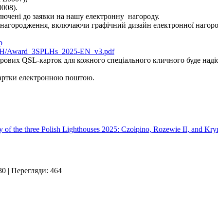
008).
лючені до заявки на нашу електронну нагороду.
 нагородження, включаючи графічний дизайн електронної нагоро
p
025LH/Award_3SPLHs_2025-EN_v3.pdf
рових QSL-карток для кожного спеціального кличного буде над
артки електронною поштою.
he three Polish Lighthouses 2025: Czołpino, Rozewie II, and Kry
30
| Перегляди: 464