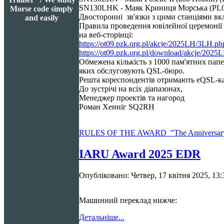
SN130LHK - Маяк Криниця Морська (PL0
Morse code simply
Двосторонні зв'язки з цими станціями вк
and easily
Правила проведення ювілейної церемонії
на веб-сторінці:
https://ot09.pzk.org.pl/akcje/2025LH/3LH.ph
https://ot09.pzk.org.pl/download/akcje/2
Обмежена кількість з
1000
пам'ятних папе
яких обслуговують QSL-бюро.
Решта кореспондентів отримають eQSL-к
До зустрічі на всіх діапазонах,
Менеджер проектів та нагород
Роман Хенніг SQ2RH
RULES OF THE AWARD "The Anniversary of t
IARU Award 2025 EDR
Опубліковано: Четвер, 17 квітня 2025, 13:
Машинний переклад нижче:
Детальніше...