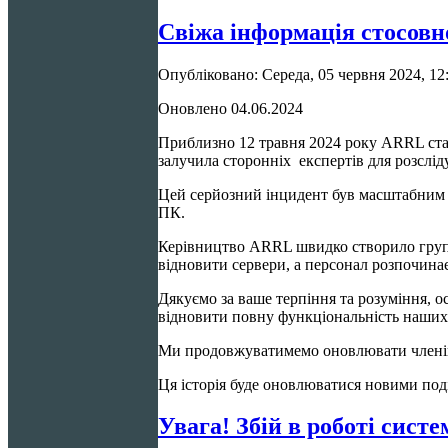
Свіжа інформація стосов
Опубліковано: Середа, 05 червня 2024, 12
Оновлено 04.06.2024
Приблизно 12 травня 2024 року ARRL ста
залучила сторонніх експертів для розслід
Цей серйозний інцидент був масштабним і
ПК.
Керівництво ARRL швидко створило групу 
відновити сервери, а персонал розпочинає
Дякуємо за ваше терпіння та розуміння, 
відновити повну функціональність наших 
Ми продовжуватимемо оновлювати членів 
Ця історія буде оновлюватися новими под
Увага! Збій в роботі сист