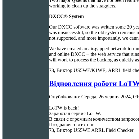
Two major systems that have not been returne
working to clean up the stragglers.
DXCC
®
System
Our DXCC software was written some 20 years 
was unsuccessful, so the old system remains ru
not supported, and more importantly, we cannot
We have created an air-gapped network to run 
and online DXCC -- the web service that runs
will work to process the backlog as quickly as
73, Виктор US5WE/K1WE, ARRL field che
Відновлення роботи LoT
Опубліковано: Середа, 26 червня 2024, 09
LoTW is back!
Заработал сервис LoTW.
В связи с огромным количеством запросов
Поздравляю всех нас.
73, Виктор US5WE ARRL Field Checker