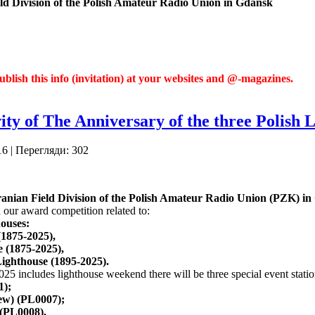
d Division of the Polish Amateur Radio Union in Gdańsk
 publish this info (invitation) at your websites and @-magazines.
vity of The Anniversary of the three Polish 
16
| Перегляди: 302
anian Field Division of the Polish Amateur Radio Union (PZK) in
 our award competition related to:
houses:
(1875-2025),
e (1875-2025),
ighthouse (1895-2025).
025
includes lighthouse weekend there will be three special event station
1);
ew) (PL0007);
(PL0008).