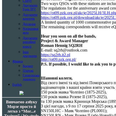
Статут
Two ways QSOs with these stations are inclu
Документи
The regulations for the anniversary award ce
Ради ЛРУ
https://ot09.pzk.org.pl/akcje/2025LH/3LH.ph
Документи
https://ot09.pzk.org.pl/download/akcje/2
комітетів
A limited quantity of
1000
commemorative paper
Договори
The remaining correspondents will receive eQ
Нормативні
акти
Hear you soon on all the bands,
Документи
Project & Award Manager
ревізійної
Roman Hennig SQ2RH
комісії
E-mail:
sq2rh@outlook.com
Інші
https://sq2rh.it2.pl
документи
http://ot09.pzk.org.pl/
Фінанси
P.S. If possible, I would like to ask you to
Бюджет
Платежі
Спонсорська
Шановні колеги,
допомога
Від свого імені та від імені Поморського
English
радіоаматорів з вашої країни взяти участ
150 років маяка Чолпіно (1875-2025),
150 років маяка Розеве II (1875-2025),
та 130 років маяка Криниця Морська (189
Вивчаемо азбуку
З цієї нагоди, з 9 по 17 серпня
2025
року, 
Морзе просто й
SN150LHC - Маяк Чолпіно (PL0001);
легко з “Mor...e
SN150LRN - Маяк Розеве II (або Новий) (
Trainer” / We study