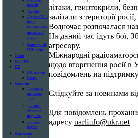
Порядок
літаки, гвинтокрили, безп
роботи
Тарифи
залітали з території росії
Адреси QSL-
бюро
Водночас розпочалася наз
національних
організацій
На даний час ідуть бої, З
IARU
агресору.
Користувачі
QSL-бюро
Міжнародні радіоаматорсь
Спорт
КХ-УКХ
щодо вторгнення росії в 
DX
повідомлень на підтримку
DX-новини
Статті
Дипломи
Дипломна
Слідкуйте за новинами ві
програма
ЛРУ
Дипломи
Для повідомлень проханн
обласних
відділень
адресу
uarlinfo@ukr.net
Дипломи
клубів
Документи