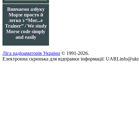
Вивчаемо азбуку
Морзе просто й
легко з “Mor...e
Trainer” / We study
Morse code simply
and easily
Ліга радіоаматорів України
© 1991-2026.
Електронна скринька для відправки інформації: UARLinfo@ukr.