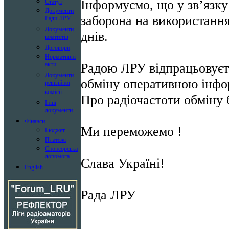
Інформуємо, що у зв’язку
Статут
Документи
заборона на використання
Ради ЛРУ
Документи
днів.
комітетів
Договори
Нормативні
Радою ЛРУ відпрацьовуєт
акти
Документи
обміну оперативною інф
ревізійної
комісії
Про радіочастоти обміну 
Інші
документи
Фінанси
Ми переможемо !
Бюджет
Платежі
Спонсорська
допомога
Слава Україні!
English
Рада ЛРУ