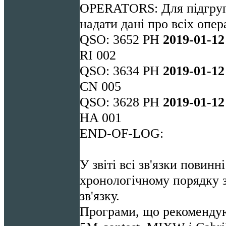
OPERATORS: Для підгру
надати дані про всіх опер
QSO: 3652 PH
201
9
-01-1
2
RI 002
QSO: 3634 PH
201
9
-01-1
2
CN 005
QSO: 3628 PH
201
9
-01-1
2
HA 001
END-OF-LOG:
У звіті всі зв'язки повин
хронологічному порядку 
зв'язку.
Програми, що рекоменд