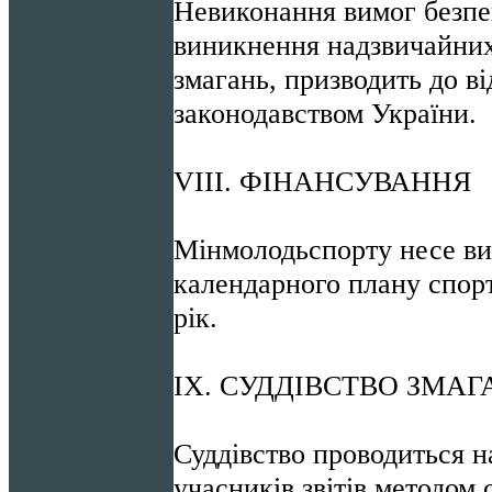
Невиконання вимог безпе
виникнення надзвичайних
змагань, призводить до в
законодавством України.
VІІI. ФІНАНСУВАННЯ
Мінмолодьспорту несе ви
календарного плану спорт
рік.
IX. СУДДІВСТВО ЗМА
Суддівство проводиться н
учасників звітів методом 