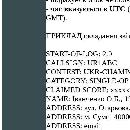
-
час вказується в
UTC
(
GMT).
ПРИКЛАД складання зві
START-OF-LOG: 2.0
CALLSIGN: UR1ABC
CONTEST: UKR-CHAMP
CATEGORY: SINGLE-OP
CLAIMED SCORE: хххх
NAME: Іванченко О.Б., 
ADDRESS: вул. Огарьова, 
ADDRESS: м. Суми, 400
ADDRESS: email