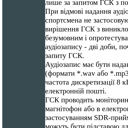
лише за запитом ГСК з п
При відмові надання ауді
спортсмена не застосовую
вирішення ГСК з виникло
безумовним і опротестува
аудіозапису - дві доби, п
запиту ГСК.
Аудіозапис має бути нада
(формати *.wav або *.mp3
частота дискретизації 8 к
електронній пошті.
ГСК проводить моніторинг
магнітофон або в електронн
застосуванням SDR-прийм
можуть бути підставою для