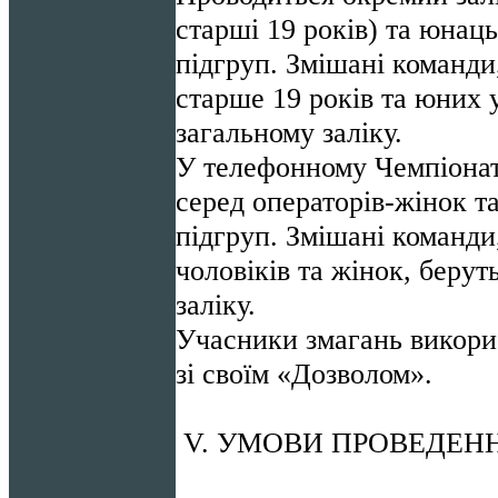
старші 19 років) та юнац
підгруп. Змішані команди
старше 19 років та юних 
загальному заліку.
У телефонному Чемпіонат
серед операторів-жінок т
підгруп. Змішані команди
чоловіків та жінок, берут
заліку.
Учасники змагань викори
зі своїм «Дозволом».
V. УМОВИ ПРОВЕДЕН