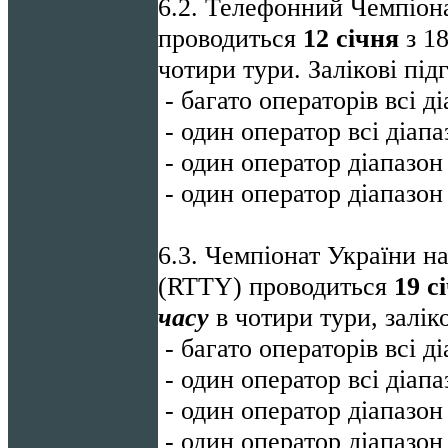
6.2. Телефонний Чемпіон
проводиться
12 січня
з 18
чотири тури. Залікові під
- багато операторів всі д
- один оператор всі діап
- один оператор діапазон
- один оператор діапазо
6.3. Чемпіонат України н
(RTTY) проводиться
19 с
часу
в чотири тури, залік
- багато операторів всі д
- один оператор всі діап
- один оператор діапазон
- один оператор діапазон