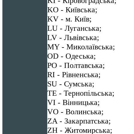
KI - Кіровоградська;
KO - Київська;
KV - м. Київ;
LU - Луганська;
LV - Львівська;
MY - Миколаївська;
OD - Одеська;
PO - Полтавська;
RI - Рівненська;
SU - Сумська;
TE - Тернопільська;
VI - Вінницька;
VO - Волинська;
ZA - Закарпатська;
ZH - Житомирська;