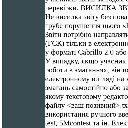
перевірки. ВИСИЛКА З
Не висилка звіту без пов
грубе порушення цього «
Звіти потрібно направлят
(ГСК) тільки в електронн
у форматі Сabrillo 2.0 або
У випадку, якщо учасник 
роботи в змаганнях, він п
електронному вигляді на 
змагань самостійно або з
якому текстовому редактор
файлу <ваш позивний>.tx
використання ручного вв
test, 5Mcontest та ін. Еле