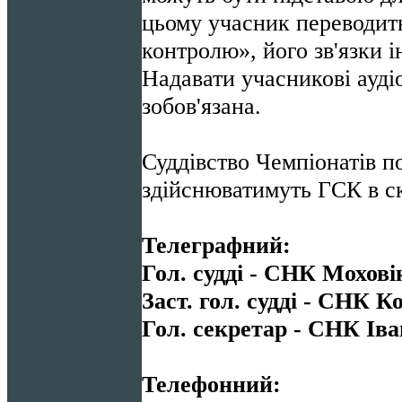
цьому учасник переводить
контролю», його зв'язки 
Надавати учасникові ауді
зобов'язана.
Суддівство Чемпіонатів п
здійснюватимуть ГСК в с
Телеграфний:
Гол. судді - СНК Мохові
Заст. гол. судді - СНК 
Гол. секретар - СНК Іва
Телефонний: