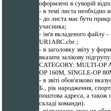
оформлені в суворій відпо
- в темі листа необхідно
- до листа має бути прик
учасника;
- ім'я вкладеного файлу 
UR1ABC.cbr ;
- в заголовку звіту у фор
вказати залікову підгрупу
CATEGORY: MULTI-OP A
OP 160M, SINGLE-OP 8
- в звіті обов'язково вказ
Б., рік народження, спорт
поштова адреса, а також 
складі команди).
- підрахунок очок не обо