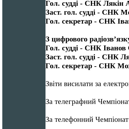
Гол. судді - СНК Лякін 
Заст. гол. судді - СНК М
Гол. секретар - СНК Іва
З цифрового радіозв’язк
Гол. судді - СНК Іванов 
Заст. гол. судді - СНК Л
Гол. секретар - СНК Мо
Звіти висилати за елект
За телеграфний Чемпіона
За телефонний Чемпіона