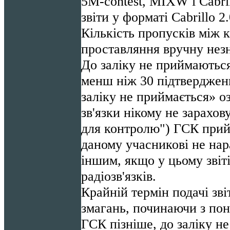
5M-contest, MIXW і Cabri
звіти у форматі Cabrillo 2.
Кількість пропусків між 
проставляння вручну нез
До заліку не приймаються
менш ніж 30 підтверджених
заліку не приймається» оз
зв'язки нікому не зарахо
для контролю") ГСК прий
даному учасникові не нар
іншим, якщо у цьому звіт
радіозв'язків.
Крайній термін подачі звіт
змагань, починаючи з пон
ГСК пізніше, до заліку н