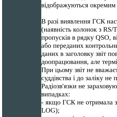
відображуються окремим 
В разі виявлення ГСК нас
(наявність колонок з RS/T
пропусків в рядку QSO, в
або переданих контрольни
даних в заголовку звіт по
доопрацювання, але термі
При цьому звіт не вважає
суддівства і до заліку не
Радіозв'язки не зарахову
випадках:
- якщо ГСК не отримала з
LOG);