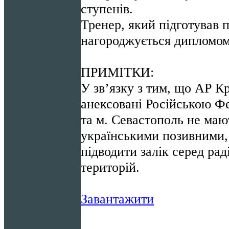
ступенів.
Тренер, який підготував 
нагороджується дипломо
ПРИМІТКИ:
У зв’язку з тим, що АР К
анексовані Російською Ф
та м. Севастополь не ма
українськими позивними, 
підводити залік серед ра
територій.
Завантажити