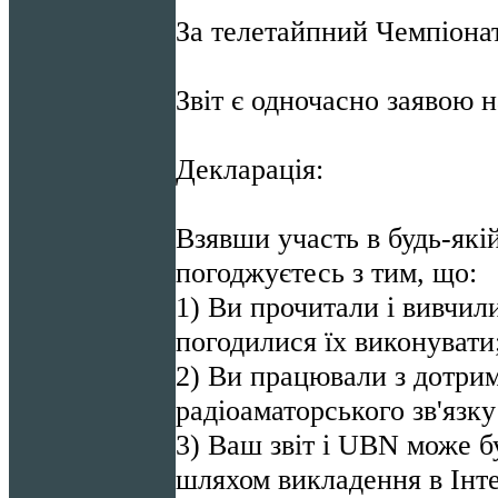
За телетайпний Чемпіона
Звіт є одночасно заявою 
Декларація:
Взявши участь в будь-якій
погоджуєтесь з тим, що:
1) Ви прочитали і вивчил
погодилися їх виконувати
2) Ви працювали з дотри
радіоаматорського зв'язку
3) Ваш звіт і UBN може б
шляхом викладення в Інт