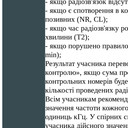
- якщо радіозв'язок відсу
- якщо є спотворення в к
позивних (NR, CL);
- якщо час радіозв'язку р
хвилини (T2);
- якщо порушено правило 
min);
Результат учасника перево
контролю», якщо сума пр
контрольних номерів буде
кількості проведених раді
Всім учасникам рекоменду
значення частоти кожного
одиниць кГц. У спірних си
учасника дійсного значен