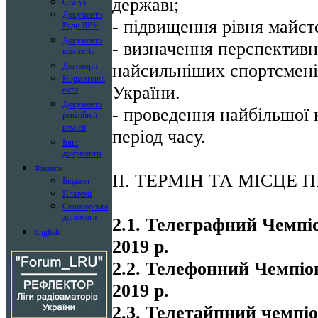
державі;
Статут
Документи
- підвищення рівня майст
Ради ЛРУ
Документи
- визначення перспективно
комітетів
найсильніших спортсменів
Договори
Нормативні
України.
акти
Документи
- проведення найбільшої к
ревізійної
комісії
період часу.
Інші
документи
Фінанси
ІІ. ТЕРМІН ТА МІСЦЕ
Бюджет
Платежі
Спонсорська
допомога
2.1. Телеграфний Чемпіо
English
2019 р.
2.2. Телефонний Чемпіон
2019 р.
2.3. Телетайпний чемпіо