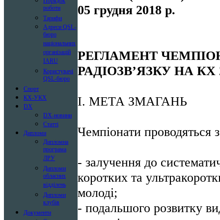
Порядок
05 грудня 2018 р.
05 
роботи
Тарифи
Адреси QSL-
бюро
національних
РЕГЛАМЕНТ ЧЕМПІОН
організацій
IARU
РАДІОЗВ’ЯЗКУ НА КХ 
Користувачі
QSL-бюро
Спорт
I. МЕТА ЗМАГАНЬ
КХ-УКХ
DX
DX-новини
Статті
Чемпіонати проводяться 
Дипломи
Дипломна
програма
- залучення до систематич
ЛРУ
Дипломи
коротких та ультракоротк
обласних
відділень
молоді;
Дипломи
клубів
- подальшого розвитку вид
Документи