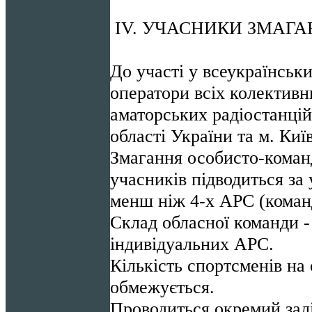
ІV. УЧАСНИКИ ЗМАГ
До участі у всеукраїнськ
оператори всіх колективн
аматорських радіостанцій
області України та м. Киї
Змагання особисто-команд
учасників підводиться за 
менш ніж 4-х АРС (коман
Склад обласної команди - 
індивідуальних АРС.
Кількість спортсменів на
обмежується.
Проводиться окремий залі