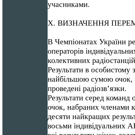
учасниками.
Х. ВИЗНАЧЕННЯ ПЕР
В Чемпіонатах України ре
операторів індивідуальних
колективних радіостанцій
Результати в особистому 
найбільшою сумою очок, 
проведені радіозв’язки.
Результати серед команд 
очок, набраних членами к
десяти найкращих результ
восьми індивідуальних А
всі результати жінок дод