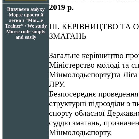
2019 р.
Вивчаемо азбуку
Морзе просто й
легко з “Mor...e
ІІІ. КЕРІВНИЦТВО ТА
Trainer” / We study
Morse code simply
ЗМАГАНЬ
and easily
Загальне керівництво про
Міністерство молоді та с
Мінмолодьспорту)та Ліга 
ЛРУ.
Безпосереднє проведення
структурні підрозділи з п
спорту обласної Державно
суддю змагань, призначен
Мінмолодьспорту.